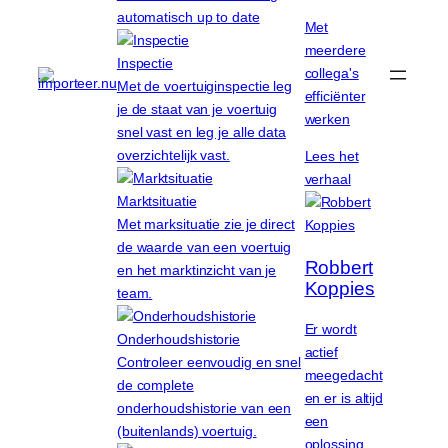
automatisch up to date
Met
meerdere
Inspectie
collega's
Met de voertuiginspectie leg
efficiënter
je de staat van je voertuig
werken
snel vast en leg je alle data
overzichtelijk vast.
Lees het
verhaal
Marktsituatie
Met marksituatie zie je direct
de waarde van een voertuig
Robbert
en het marktinzicht van je
Koppies
team.
Er wordt
Onderhoudshistorie
actief
Controleer eenvoudig en snel
meegedacht
de complete
en er is altijd
onderhoudshistorie van een
een
(buitenlands) voertuig.
oplossing