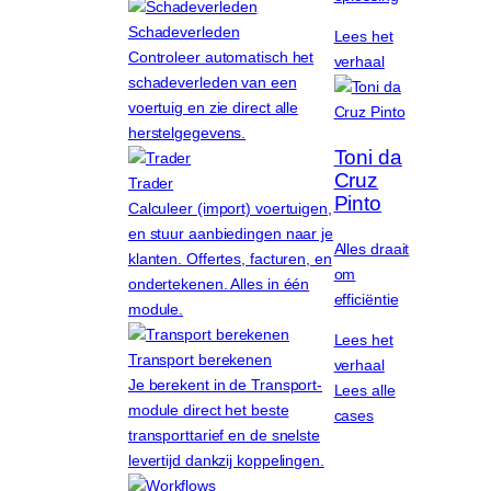
Schadeverleden
Lees het
Controleer automatisch het
verhaal
schadeverleden van een
voertuig en zie direct alle
herstelgegevens.
Toni da
Cruz
Trader
Pinto
Calculeer (import) voertuigen,
en stuur aanbiedingen naar je
Alles draait
klanten. Offertes, facturen, en
om
ondertekenen. Alles in één
efficiëntie
module.
Lees het
Transport berekenen
verhaal
Je berekent in de Transport-
Lees alle
module direct het beste
cases
transporttarief en de snelste
levertijd dankzij koppelingen.