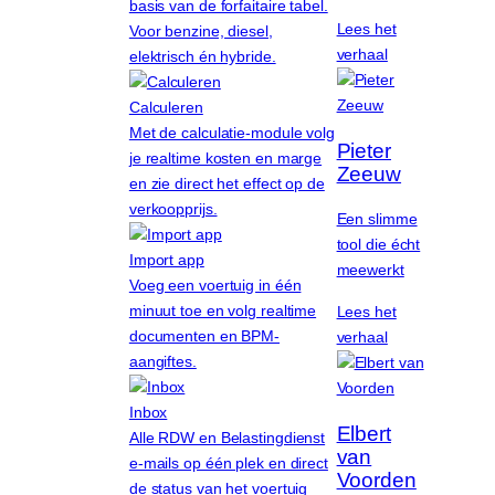
basis van de forfaitaire tabel.
Lees het
Voor benzine, diesel,
verhaal
elektrisch én hybride.
Calculeren
Met de calculatie-module volg
Pieter
je realtime kosten en marge
Zeeuw
en zie direct het effect op de
verkoopprijs.
Een slimme
tool die écht
Import app
meewerkt
Voeg een voertuig in één
minuut toe en volg realtime
Lees het
documenten en BPM-
verhaal
aangiftes.
Inbox
Elbert
Alle RDW en Belastingdienst
van
e-mails op één plek en direct
Voorden
de status van het voertuig