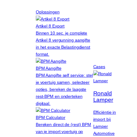
Ga
Oplossingen
naar
de
Artikel 8 Export
inhoud
Binnen 10 sec. je complete
Artikel 8 vergunning aangifte
in het exacte Belastingdienst
format.
Cases
BPM Aangifte
BPM Aangifte self service: stel
je voertuig samen, selecteer
opties, bereken de laagste
Ronald
rest-BPM en onderteken
Lamper
digitaal.
Efficiëntie in
BPM Calculator
import bij
Bereken direct de (rest) BPM
Lamper
van je import voertuig op
Automotive