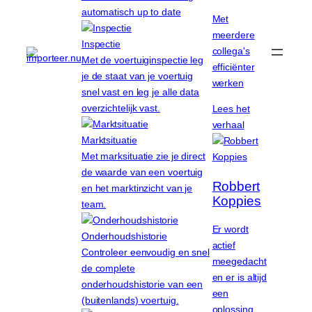
automatisch up to date
Met
meerdere
Inspectie
collega's
Met de voertuiginspectie leg
efficiënter
je de staat van je voertuig
werken
snel vast en leg je alle data
overzichtelijk vast.
Lees het
verhaal
Marktsituatie
Met marksituatie zie je direct
de waarde van een voertuig
Robbert
en het marktinzicht van je
Koppies
team.
Er wordt
Onderhoudshistorie
actief
Controleer eenvoudig en snel
meegedacht
de complete
en er is altijd
onderhoudshistorie van een
een
(buitenlands) voertuig.
oplossing