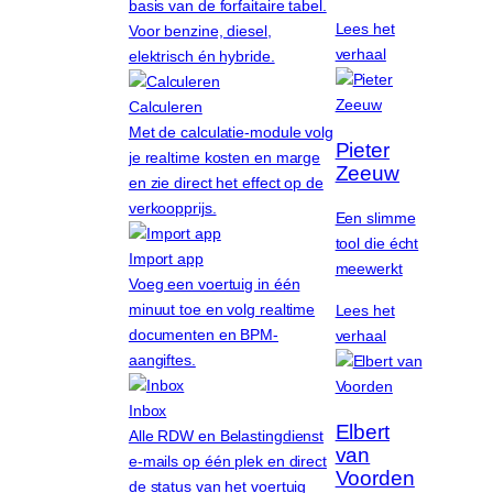
basis van de forfaitaire tabel.
Lees het
Voor benzine, diesel,
verhaal
elektrisch én hybride.
Calculeren
Met de calculatie-module volg
Pieter
je realtime kosten en marge
Zeeuw
en zie direct het effect op de
verkoopprijs.
Een slimme
tool die écht
Import app
meewerkt
Voeg een voertuig in één
minuut toe en volg realtime
Lees het
documenten en BPM-
verhaal
aangiftes.
Inbox
Elbert
Alle RDW en Belastingdienst
van
e-mails op één plek en direct
Voorden
de status van het voertuig