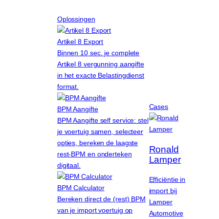
Ga
Oplossingen
naar
de
Artikel 8 Export
inhoud
Binnen 10 sec. je complete
Artikel 8 vergunning aangifte
in het exacte Belastingdienst
format.
Cases
BPM Aangifte
BPM Aangifte self service: stel
je voertuig samen, selecteer
opties, bereken de laagste
Ronald
rest-BPM en onderteken
Lamper
digitaal.
Efficiëntie in
BPM Calculator
import bij
Bereken direct de (rest) BPM
Lamper
van je import voertuig op
Automotive