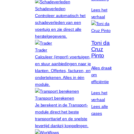
Schadeverleden
Lees het
Controleer automatisch het
verhaal
schadeverleden van een
voertuig en zie direct alle
herstelgegevens.
Toni da
Cruz
Trader
Pinto
Calculeer (import) voertuigen,
en stuur aanbiedingen naar je
Alles draait
klanten. Offertes, facturen, en
om
ondertekenen. Alles in één
efficiëntie
module.
Lees het
Transport berekenen
verhaal
Je berekent in de Transport-
Lees alle
module direct het beste
cases
transporttarief en de snelste
levertijd dankzij koppelingen.